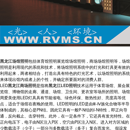
黑龙江场馆照明
包括体育馆照明展览馆场馆照明，商场场馆照明等，场馆
照明是利用现代的系统和技术，将场馆照明系统中的灯光和灯具更有效的
利用起来，两者相结合，打造出具有特色的灯光艺术，以场馆照明的系统
来体现出馆内或者上的个性，并确定所要面对的消费人群。
LED
黑龙江商场照明
是指将
黑龙江LED照明
技术运用于体育场馆、展会展
览馆、博物馆的走廊、通道、场馆、卫生间、更衣室等场所的照明。场馆
周爱美使用LED灯具具有节能省电、绿色环保、散热性好、亮度高等优
点，适合于场馆在夜晚的使用。LED照明的LED是由Ⅲ-Ⅳ族化合物等半导
体制成的，其核心是PN结。因此它具有一般P-N结的I-N特性，即正向导
通，反向截止、击穿特性。此外，在一定条件下，它还具有发光特性。在
正向电压下，电子由N区注入P区，空穴由P区注入N区。进入对方区域的
少数载流子（少子）一部分与多数载流子（多子）复合而发光。 假设发