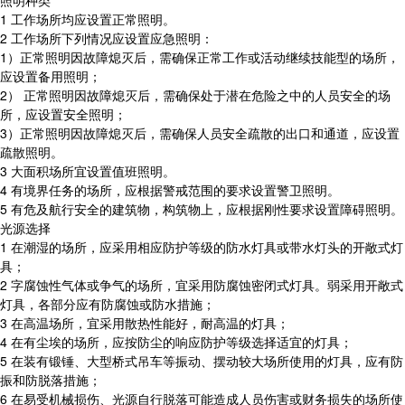
照明种类
1 工作场所均应设置正常照明。
2 工作场所下列情况应设置应急照明：
1）正常照明因故障熄灭后，需确保正常工作或活动继续技能型的场所，
应设置备用照明；
2） 正常照明因故障熄灭后，需确保处于潜在危险之中的人员安全的场
所，应设置安全照明；
3）正常照明因故障熄灭后，需确保人员安全疏散的出口和通道，应设置
疏散照明。
3 大面积场所宜设置值班照明。
4 有境界任务的场所，应根据警戒范围的要求设置警卫照明。
5 有危及航行安全的建筑物，构筑物上，应根据刚性要求设置障碍照明。
光源选择
1 在潮湿的场所，应采用相应防护等级的防水灯具或带水灯头的开敞式灯
具；
2 字腐蚀性气体或争气的场所，宜采用防腐蚀密闭式灯具。弱采用开敞式
灯具，各部分应有防腐蚀或防水措施；
3 在高温场所，宜采用散热性能好，耐高温的灯具；
4 在有尘埃的场所，应按防尘的响应防护等级选择适宜的灯具；
5 在装有锻锤、大型桥式吊车等振动、摆动较大场所使用的灯具，应有防
振和防脱落措施；
6 在易受机械损伤、光源自行脱落可能造成人员伤害或财务损失的场所使