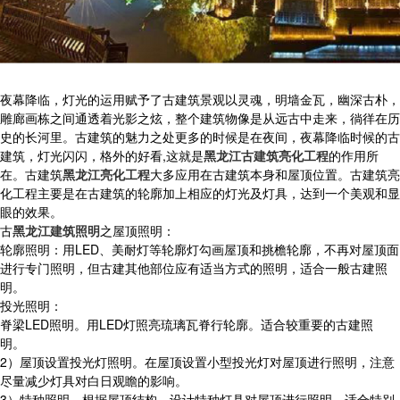
夜幕降临，灯光的运用赋予了古建筑景观以灵魂，明墙金瓦，幽深古朴，
雕廊画栋之间通透着光影之炫，整个建筑物像是从远古中走来，徜徉在历
史的长河里。古建筑的魅力之处更多的时候是在夜间，夜幕降临时候的古
建筑，灯光闪闪，格外的好看,这就是
黑龙江古建筑亮化工程
的作用所
在。古建筑
黑龙江亮化工程
大多应用在古建筑本身和屋顶位置。古建筑亮
化工程主要是在古建筑的轮廓加上相应的灯光及灯具，达到一个美观和显
眼的效果。
古
黑龙江建筑照明
之屋顶照明：
轮廓照明：用LED、美耐灯等轮廓灯勾画屋顶和挑檐轮廓，不再对屋顶面
进行专门照明，但古建其他部位应有适当方式的照明，适合一般古建照
明。
投光照明：
脊梁LED照明。用LED灯照亮琉璃瓦脊行轮廓。适合较重要的古建照
明。
2）屋顶设置投光灯照明。在屋顶设置小型投光灯对屋顶进行照明，注意
尽量减少灯具对白日观瞻的影响。
3）特种照明。根据屋顶结构，设计特种灯具对屋顶进行照明，适合特别