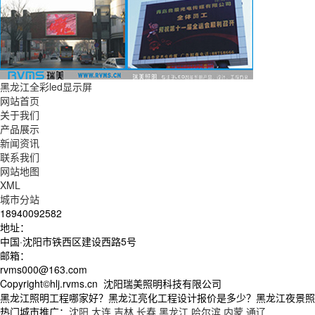
黑龙江全彩led显示屏
网站首页
关于我们
产品展示
新闻资讯
联系我们
网站地图
XML
城市分站
18940092582
地址：
中国·沈阳市铁西区建设西路5号
邮箱：
rvms000@163.com
Copyright©hlj.rvms.cn 沈阳瑞美照明科技有限公司
黑龙江照明工程哪家好？黑龙江亮化工程设计报价是多少？黑龙江夜景照明工
热门城市推广：
沈阳
大连
吉林
长春
黑龙江
哈尔滨
内蒙
通辽