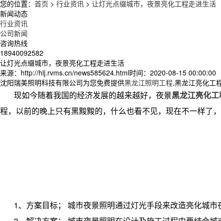
您的位置：
首页
>
行业资讯
>
让灯光点缀城市，夜景亮化工程走进生活
新闻动态
行业资讯
公司新闻
咨询热线
18940092582
让灯光点缀城市，夜景亮化工程走进生活
来源：http://hlj.rvms.cn/news585624.html
时间：2020-08-15 00:00:00
沈阳瑞美照明科技有限公司为您免费提供
黑龙江照明工程
,黑龙江亮化工
现如今随着我国的经济发展的越来越好，夜景
黑龙江亮化工
程，以前的晚上只有黑黢黢的，什么也看不见，现在不一样了，
1、方案目标； 城市夜景照明通过灯光手段来改造亮化城
2、解决方案； 城市夜景照明在设计及施工过程中要结合