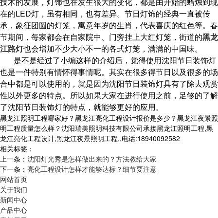
技术的发展，灯饰也在发生很大的变化，都是由开始的蜡烛到现
在的LED灯，虽有相同，也有差异。节日灯饰的经典一直被传
承，象征团圆的灯笼，寓意年岁的生肖，代表喜庆的红色等。春
节期间，每家都会在自家院中、门旁挂上大红灯笼，街道的
黑龙
江路灯
也会增加不少大小不一的各式灯笼，满满的中国味。
是不是经过了小编这样的介绍后，觉得使用沈阳节日装饰灯
也是一件特别有情怀得事情呢。其实在很多得节日以及很多的场
合中都是可以使用的，就是因为沈阳节日装饰灯具有了除去观赏
性以外更多的特点。所以如果大家在进行使用之前，足够的了解
了沈阳节日装饰灯的特点，就能够更好的应用。
黑龙江照明工程哪家好？黑龙江亮化工程设计报价是多少？黑龙江夜景照
明工程质量怎么样？沈阳瑞美照明科技有限公司承接黑龙江照明工程,黑
龙江亮化工程设计,黑龙江夜景照明工程,,电话:18940092582
相关标签：
上一条：
沈阳灯光秀是怎样做出来的？方法教给大家
下一条：
亮化工程设计怎样才能够达标？细节要注意
网站首页
关于我们
新闻中心
产品中心