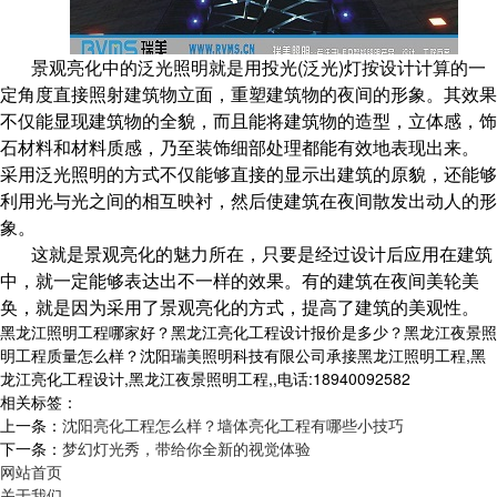
景观亮化中的泛光照明就是用投光(泛光)灯按设计计算的一
定角度直接照射建筑物立面，重塑建筑物的夜间的形象。其效果
不仅能显现建筑物的全貌，而且能将建筑物的造型，立体感，饰
石材料和材料质感，乃至装饰细部处理都能有效地表现出来。
采用泛光照明的方式不仅能够直接的显示出建筑的原貌，还能够
利用光与光之间的相互映衬，然后使建筑在夜间散发出动人的形
象。
这就是景观亮化的魅力所在，只要是经过设计后应用在建筑
中，就一定能够表达出不一样的效果。有的建筑在夜间美轮美
奂，就是因为采用了景观亮化的方式，提高了建筑的美观性。
黑龙江照明工程哪家好？黑龙江亮化工程设计报价是多少？黑龙江夜景照
明工程质量怎么样？沈阳瑞美照明科技有限公司承接黑龙江照明工程,黑
龙江亮化工程设计,黑龙江夜景照明工程,,电话:18940092582
相关标签：
上一条：
沈阳亮化工程怎么样？墙体亮化工程有哪些小技巧
下一条：
梦幻灯光秀，带给你全新的视觉体验
网站首页
关于我们