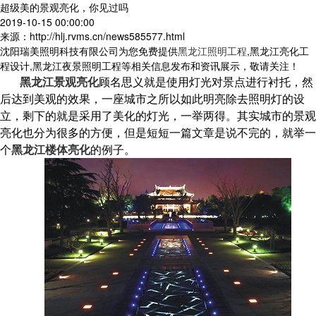
超级美的景观亮化，你见过吗
2019-10-15 00:00:00
来源：http://hlj.rvms.cn/news585577.html
沈阳瑞美照明科技有限公司为您免费提供
黑龙江照明工程
,黑龙江亮化工
程设计,黑龙江夜景照明工程等相关信息发布和资讯展示，敬请关注！
黑龙江景观亮化
顾名思义就是使用灯光对景点进行衬托，然
后达到美观的效果，一座城市之所以如此明亮除去照明灯的设
立，剩下的就是采用了美化的灯光，一举两得。其实城市的景观
亮化也分为很多的方便，但是短短一篇文章是说不完的，就举一
个
黑龙江楼体亮化
的例子。