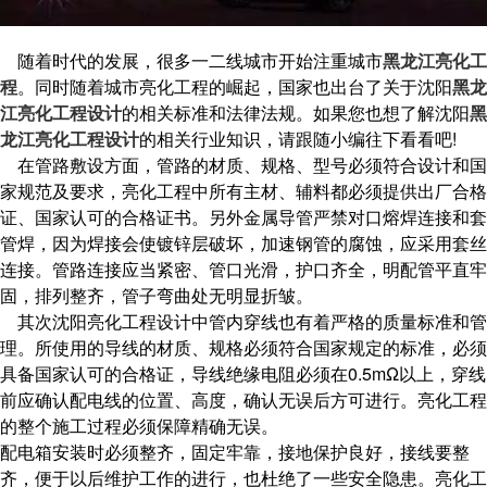
随着时代的发展，很多一二线城市开始注重城市
黑龙江亮化工
程
。同时随着城市亮化工程的崛起，国家也出台了关于沈阳
黑龙
江亮化工程设计
的相关标准和法律法规。如果您也想了解沈阳
黑
龙江亮化工程设计
的相关行业知识，请跟随小编往下看看吧!
在管路敷设方面，管路的材质、规格、型号必须符合设计和国
家规范及要求，亮化工程中所有主材、辅料都必须提供出厂合格
证、国家认可的合格证书。另外金属导管严禁对口熔焊连接和套
管焊，因为焊接会使镀锌层破坏，加速钢管的腐蚀，应采用套丝
连接。管路连接应当紧密、管口光滑，护口齐全，明配管平直牢
固，排列整齐，管子弯曲处无明显折皱。
其次沈阳亮化工程设计中管内穿线也有着严格的质量标准和管
理。所使用的导线的材质、规格必须符合国家规定的标准，必须
具备国家认可的合格证，导线绝缘电阻必须在0.5mΩ以上，穿线
前应确认配电线的位置、高度，确认无误后方可进行。亮化工程
的整个施工过程必须保障精确无误。
配电箱安装时必须整齐，固定牢靠，接地保护良好，接线要整
齐，便于以后维护工作的进行，也杜绝了一些安全隐患。亮化工