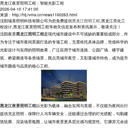
黑龙江夜景照明工程：智能光影工程
2026-04-10 17:41:00
来源：http://hlj.rvms.cn/news1160263.html
沈阳瑞美照明科技有限公司为您免费提供
黑龙江照明工程
,黑龙江亮化工
程设计,黑龙江夜景照明工程等相关信息发布和资讯展示，敬请关注！
沈阳夜景
黑龙江照明工程
是现代城市建设中不可或缺的重要组成部分，作
为专注于城市夜间景观打造的专项工程，无需依托具体品牌，凭借科学的
光影设计与实用的照明效果，广泛应用于城市道路、公园广场、楼宇建
筑、桥梁廊道等各类场景，既点亮城市夜空，又彰显城市特色，成为提升
城市颜值与品质的核心工程。
黑龙江夜景照明工程
以光影为载体，融合实用与美观，不仅能为夜间出行
提供充足照明，保障行人与车辆安全，还能通过合理的灯光搭配，勾勒建
筑轮廓、渲染场景氛围，让城市夜景更具层次感与观赏性。它摒弃冗余设