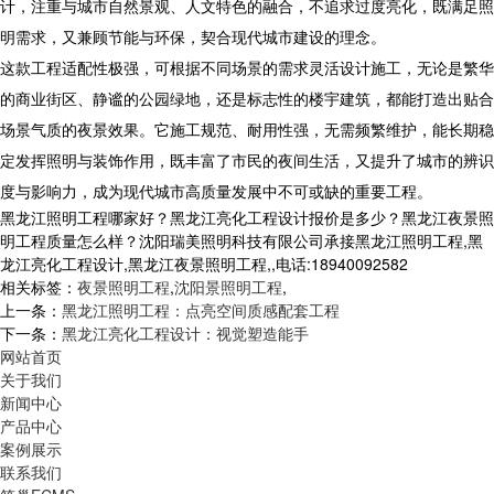
计，注重与城市自然景观、人文特色的融合，不追求过度亮化，既满足照
明需求，又兼顾节能与环保，契合现代城市建设的理念。
这款工程适配性极强，可根据不同场景的需求灵活设计施工，无论是繁华
的商业街区、静谧的公园绿地，还是标志性的楼宇建筑，都能打造出贴合
场景气质的夜景效果。它施工规范、耐用性强，无需频繁维护，能长期稳
定发挥照明与装饰作用，既丰富了市民的夜间生活，又提升了城市的辨识
度与影响力，成为现代城市高质量发展中不可或缺的重要工程。
黑龙江照明工程哪家好？黑龙江亮化工程设计报价是多少？黑龙江夜景照
明工程质量怎么样？沈阳瑞美照明科技有限公司承接黑龙江照明工程,黑
龙江亮化工程设计,黑龙江夜景照明工程,,电话:18940092582
相关标签：
夜景照明工程
,
沈阳景照明工程
,
上一条：
黑龙江照明工程：点亮空间质感配套工程
下一条：
黑龙江亮化工程设计：视觉塑造能手
网站首页
关于我们
新闻中心
产品中心
案例展示
联系我们