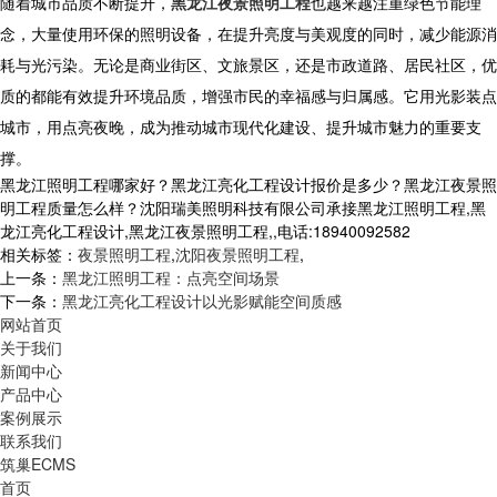
随着城市品质不断提升，
黑龙江夜景照明工程
也越来越注重绿色节能理
念，大量使用环保的照明设备，在提升亮度与美观度的同时，减少能源消
耗与光污染。无论是商业街区、文旅景区，还是市政道路、居民社区，优
质的都能有效提升环境品质，增强市民的幸福感与归属感。它用光影装点
城市，用点亮夜晚，成为推动城市现代化建设、提升城市魅力的重要支
撑。
黑龙江照明工程哪家好？黑龙江亮化工程设计报价是多少？黑龙江夜景照
明工程质量怎么样？沈阳瑞美照明科技有限公司承接黑龙江照明工程,黑
龙江亮化工程设计,黑龙江夜景照明工程,,电话:18940092582
相关标签：
夜景照明工程
,
沈阳夜景照明工程
,
上一条：
黑龙江照明工程：点亮空间场景
下一条：
黑龙江亮化工程设计以光影赋能空间质感
网站首页
关于我们
新闻中心
产品中心
案例展示
联系我们
筑巢ECMS
首页