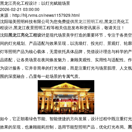
黑龙江亮化工程设计：以灯光赋能场景
2026-02-21 03:00:00
来源：http://hlj.rvms.cn/news1157929.html
沈阳瑞美照明科技有限公司为您免费提供
黑龙江照明工程
,黑龙江亮化工
程设计,黑龙江夜景照明工程等相关信息发布和资讯展示，敬请关注！
沈阳
黑龙江亮化工程设计
是现代场景美学打造的重要环节，专注于各类空
间的灯光规划、产品适配与效果呈现，以洗墙灯、投光灯、景观灯、轮廓
灯等照明产品为核心载体，无需依托具体品牌，凭借设计理念与科学的产
品搭配，让各类场景在夜间焕发魅力，兼顾美观性、实用性与适配性。作
为设计服务，它并非简单的灯光堆砌，而是注重灯光与场景肌理、人文氛
围的深度融合，凸显每一处场景的专属气质。
如今，它正朝着绿色节能、智能便捷的方向发展，设计过程中既注重灯光
效果的呈现，也兼顾能耗控制，选用节能型照明产品，优化灯光布局。
黑