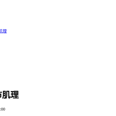
肌理
市肌理
:00