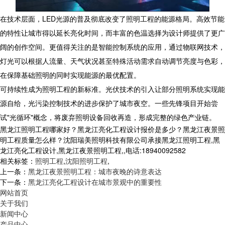
在技术层面，LED光源的普及彻底改变了照明工程的能源格局。高效节能
的特性让城市得以延长亮化时间，而丰富的色温选择为设计师提供了更广
阔的创作空间。更值得关注的是智能控制系统的应用，通过物联网技术，
灯光可以根据人流量、天气状况甚至特殊活动需求自动调节亮度与色彩，
在保障基础照明的同时实现能源的最优配置。
可持续性成为照明工程的新标准。光伏技术的引入让部分照明系统实现能
源自给，光污染控制技术的进步保护了城市夜空。一些先锋项目开始尝
试"光循环"概念，将废弃照明设备回收再造，形成完整的绿色产业链。
黑龙江照明工程哪家好？黑龙江亮化工程设计报价是多少？黑龙江夜景照
明工程质量怎么样？沈阳瑞美照明科技有限公司承接黑龙江照明工程,黑
龙江亮化工程设计,黑龙江夜景照明工程,,电话:18940092582
相关标签：
照明工程
,
沈阳照明工程
,
上一条：
黑龙江夜景照明工程：城市夜晚的诗意表达
下一条：
黑龙江亮化工程设计在城市景观中的重要性
网站首页
关于我们
新闻中心
产品中心