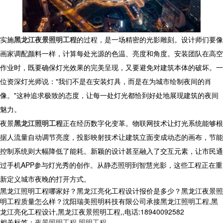
实施
黑龙江夜景照明工程
的过程，是一场精密的光影雕刻。设计师们要像
画家调配颜料一样，计算每处光源的色温、亮度和角度。安装团队在高空
作业时，既要确保灯光效果的完美呈现，又要避免对建筑本体的破坏。一
位资深灯光师说："我们不是在安装灯具，而是在为城市绘制夜间的肖
像。"这种追求极致的态度，让每一处灯光都恰到好处地展现建筑的夜间
魅力。
夜景
黑龙江照明工程
正在经历数字化变革。物联网技术让灯光系统能够根
据人流量自动调节亮度，投影映射技术让建筑立面变成动态的画布，节能
控制系统则大幅降低了能耗。新颖的设计甚至融入了交互元素，让市民通
过手机APP参与灯光秀的创作。从静态照明到智慧光影，这些工程正在重
新定义城市夜晚的打开方式。
黑龙江照明工程哪家好？黑龙江亮化工程设计报价是多少？黑龙江夜景照
明工程质量怎么样？沈阳瑞美照明科技有限公司承接黑龙江照明工程,黑
龙江亮化工程设计,黑龙江夜景照明工程,,电话:18940092582
相关标签：
夜景照明工程
,
照明工程
,