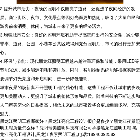
2.提升城市活力：夜晚的照明不仅照亮了道路，还促进了夜间经济的发
展。商业街区、夜市、文化景点等因灯光而更加热闹，吸引了大量市民和
游客前来消费、休闲，为城市带来了更多的经济活力。
3.增强城市安全：良好的照明环境有助于提高夜间出行的安全性，减少犯
罪率。道路、公园、小巷等公共区域得到充分照明后，市民的出行更加安
心。
4.环保与节能：现代
黑龙江照明工程
越来越注重环保和节能，采用LED等
节能光源，减少能源消耗和碳排放。同时，智能控制系统能够根据实际需
要调节灯光亮度和开启时间，进一步降低能耗。
城市夜景的焕新离不开照明工程的精心打造。这些工程不仅让城市的夜晚
更加美丽动人，更提升了城市的整体形象和品质。随着科技的不断进步和
人们审美需求的日益提高，相信未来的城市夜景将会更加绚丽多彩、充满
魅力。
黑龙江照明工程哪家好？黑龙江亮化工程设计报价是多少？黑龙江夜景照
明工程质量怎么样？沈阳瑞美照明科技有限公司承接黑龙江照明工程,黑
龙江亮化工程设计,黑龙江夜景照明工程,,电话:18940092582